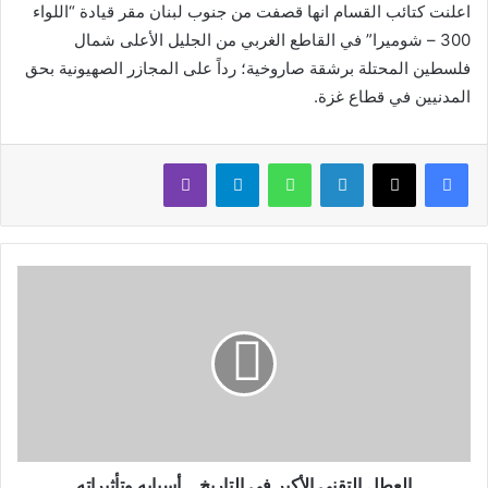
اعلنت كتائب القسام انها قصفت من جنوب لبنان مقر قيادة “اللواء
300 – شوميرا” في القاطع الغربي من الجليل الأعلى شمال
فلسطين المحتلة برشقة صاروخية؛ رداً على المجازر الصهيونية بحق
المدنيين في قطاع غزة.
لينكدإن
واتساب
تيلقرام
ڤايبر
العطل التقني الأكبر في التاريخ… أسبابه وتأثيراته