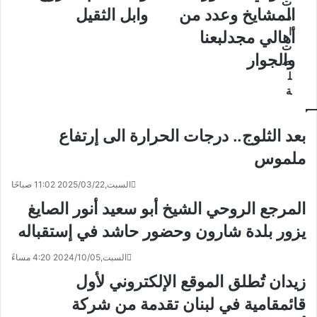
ت
المشايخ وعدد من
وابل الثقيل
ذ
ا
أهالي مجدلبعنا
ت
والجوار
ص
ل
ة
بعد الثلوج.. درجات الحرارة الى إرتفاع
ملموس
السبت,2025/03/22 11:02 صباحًا
المرجع الروحي الشيخ أبو سعيد أنور الصايغ
يزور بلدة شارون وحضور حاشد في إستقباله
السبت,2024/10/05 4:20 مساءً
زيدان تُطلق الموقع الإلكتروني لأول
قائمقامية في لبنان تقدمة من شركة