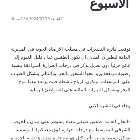
الاسبوع
الجمعة,2024/07/19 1:54 مساءً
توقعت دائرة النقديرات في مصلحة الارصاد الجوية في المديرية
العامة للطيران المدني ان يكون الطقس غدا ، قليل الغيوم إلى
غائم جزئيا دون تعديل يذكر في درجات الحرارة المترافقة بنسبة
رطوبة مرتفعة يزيد معها الشعور بالحر، وبالتالي يتشكل الضباب
على المرتفعات، وتكون الرياح ناشطة حبث يرتفع معها موج
البحر وتتشكل التيارات المائية على الشواطئ الرملية.
وجاء في النشرة الاتي:
-الحال العامة: طقس صيفي معتاد يسيطر على لبنان والحوض
الشرقي للمتوسط مع درجات حرارة فوق معدلاتها الموسمية
بشكل بسيط بسبب تأثير كتل هوائية حارة مصدرها شبه الجزيرة