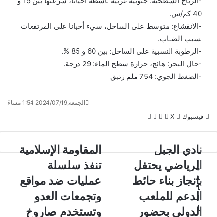
-الرياح السطحية: جنوبية غربية ناشطة أحيانا، سرعتها بين 15 و
40 كم/س.
-الانقشاع: متوسط على الساحل، سيء أحيانا على المرتفعات
بسبب الضباب.
-الرطوبة النسبية على الساحل: بين 60 و 85 %.
-حال البحر: هائج، حرارة سطح الماء: 29 درجة.
-الضغط الجوي: 754 ملم زئبق
الجمعة,2024/07/19 1:54 مساءً
لينكدإن
واتساب
ڤايبر
تيلقرام
فيسبوك
X
نادي الجبل
المقاومة الإسلامية
الرياضي يحتفل
تنفذ سلسلة
م
ق
بإنجاز بناء حائط
عمليات ضد مواقع
ا
الدعم للملعب
وتجمعات العدو
ل
ا
الدولي بحضور
وتستخدم صاروخ