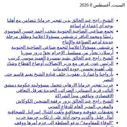
السبت, أغسطس 8 2026
آخر الاخبار
الشيخ راجح عبد الخالق يدين تفجير جرمانا: نتضامن مع أهلنا
بوجه أي اعتداء او إساءة
تجمع صناعيي الضاحية الجنوبية ينتخب أحمد حسين الموسوي
رئيسًا ومحمد الباقر ترشيشي مسؤولا اعلاميا ويطلق مرحلة
جديدة لدعم الصناعة والإنتاج
ترشيشي مسؤولاً اعلامياً لتجمع صناعي الضاحية الجنوبية
أرسلان: نحذّر من مسلسل الإجرام بحقّ دروز سوريا
الشيخ راجح عبد الخالق يشيد بمسيرة العميد موسى كرنيب
الرئيس عون عرض مع وزير الاتصالات أوضاع القطاع وشدّد
على أهمية تحسين جودة الخدمات
بأرواحنا وأعمارنا.. يعقوب: خلف قيادة الشيخ نعيم قاسم حتى
النصر
حرب: تفجير جرمانا الإرهابي تتحمل مسؤوليته حكومة دمشق
النائب فريد البستاني: الضرائب الجديدة تعرقل التعافي
الاقتصادي وتناقض مبدأ الشراكة
الشيخ راجح عبد الخالق يزور برفقة الشيخين الكوكاش
والمغربي المدير العام للدفاع المدني
تحقيقات حقوقية وصحافية وثّقت اغتيال إسرائيل للصحافية
آمال خليل وأكدت وجود أدلّة على ارتكاب جريمة حرب
“الوفاء للمقاومة”: ندعو السلطة إلى حزم أمرها ووقف