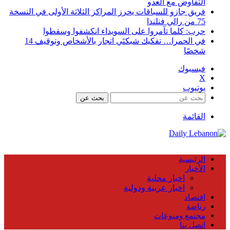
التفاوض مع العدو
فريق جازو للسباقات يحرز المراكز الثلاثة الأولى في النسخة
75 من رالي فنلندا
حرب: كلما تآمروا على السويداء انكشفوا وسقطوا
في الحمرا… تفكيك شبكتَي اتجار بالأشخاص وتوقيف 14
شخصًا
فيسبوك
X
يوتيوب
بحث عن
القائمة
الرئيسية
الأخبار
اخبار محلية
اخبار عربية ودولية
اقتصاد
رياضة
مجتمع ومنوعات
اتصل بنا