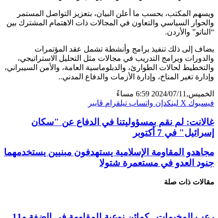
ويسهم المكتب، بحسب ما أعلن البيان، بتعزيز التواصل المستمر
والحوار السياسي والتعاون في المجالات ذات الاهتمام المشترك بين
“الناتو” والأردن.
يضاف إلى ذلك تنفيذ برامج وأنشطة تشمل عقد المؤتمرات
والدورات وبرامج التدريب في مجالات مثل التحليل الاستراتيجي،
والتخطيط لحالات الطوارئ، والدبلوماسية العامة، والأمن السيبراني،
وإدارة تغير المناخ، وإدارة الأزمات والدفاع المدني..
الخميس,2024/07/11 6:59 مساءً
فيسبوك
X
لينكدإن
واتساب
تيلقرام
ڤايبر
غالانت: لم نقم بمسؤوليتنا في الدفاع عن "سكان
إسرائيل" في 7 أكتوبر
مجاهدو ‏المقاومة الإسلامية يستهدفون مبنيين يستخدمهما
جنود العدو في ‌‏مستعمرة شتولا
مقالات ذات صلة
رعب المخيمات.. كمائن نوعية للمقاومة في الضفة و11