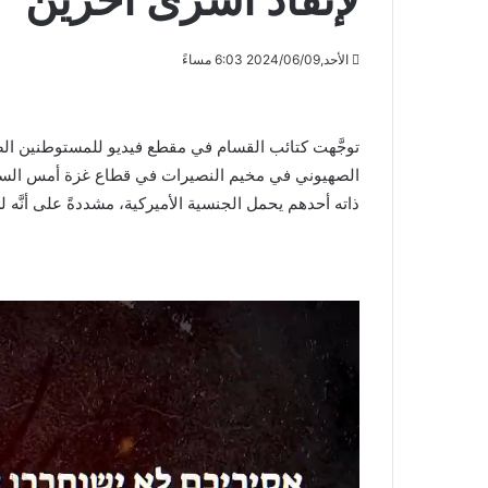
الأحد,2024/06/09 6:03 مساءً
توجَّهت كتائب القسام في مقطع فيديو للمستوطنين الصهاين
ذاته أحدهم يحمل الجنسية الأميركية، مشددةً على أنَّه 