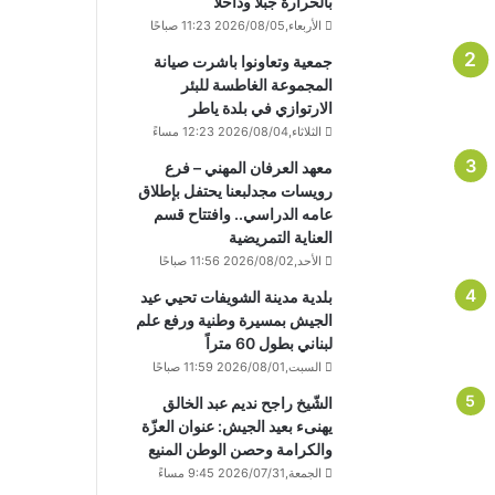
بالحرارة جبلا وداخلا
الأربعاء,2026/08/05 11:23 صباحًا
جمعية وتعاونوا باشرت صيانة
المجموعة الغاطسة للبئر
الارتوازي في بلدة ياطر
الثلاثاء,2026/08/04 12:23 مساءً
معهد العرفان المهني – فرع
رويسات مجدلبعنا يحتفل بإطلاق
عامه الدراسي.. وافتتاح قسم
العناية التمريضية
الأحد,2026/08/02 11:56 صباحًا
بلدية مدينة الشويفات تحيي عيد
الجيش بمسيرة وطنية ورفع علم
لبناني بطول 60 متراً
السبت,2026/08/01 11:59 صباحًا
الشّيخ راجح نديم عبد الخالق
يهنىء بعيد الجيش: عنوان العزّة
والكرامة وحصن الوطن المنيع
الجمعة,2026/07/31 9:45 مساءً