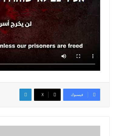
لينكدإن
فيسبوك
X