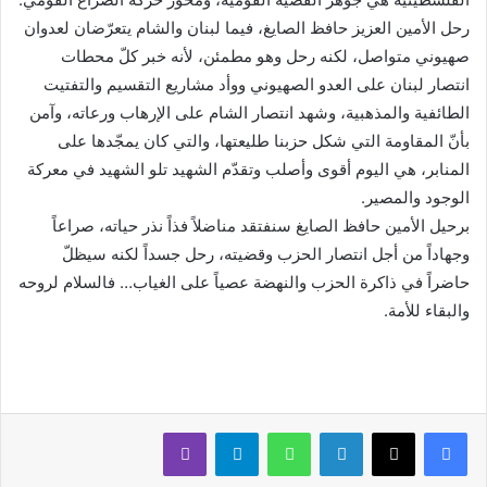
رحل الأمين العزيز حافظ الصايغ، فيما لبنان والشام يتعرّضان لعدوان
صهيوني متواصل، لكنه رحل وهو مطمئن، لأنه خبر كلّ محطات
انتصار لبنان على العدو الصهيوني ووأد مشاريع التقسيم والتفتيت
الطائفية والمذهبية، وشهد انتصار الشام على الإرهاب ورعاته، وآمن
بأنّ المقاومة التي شكل حزبنا طليعتها، والتي كان يمجّدها على
المنابر، هي اليوم أقوى وأصلب وتقدّم الشهيد تلو الشهيد في معركة
الوجود والمصير.
برحيل الأمين حافظ الصايغ سنفتقد مناضلاً فذاً نذر حياته، صراعاً
وجهاداً من أجل انتصار الحزب وقضيته، رحل جسداً لكنه سيظلّ
حاضراً في ذاكرة الحزب والنهضة عصياً على الغياب… فالسلام لروحه
والبقاء للأمة.
لينكدإن
واتساب
تيلقرام
ڤايبر