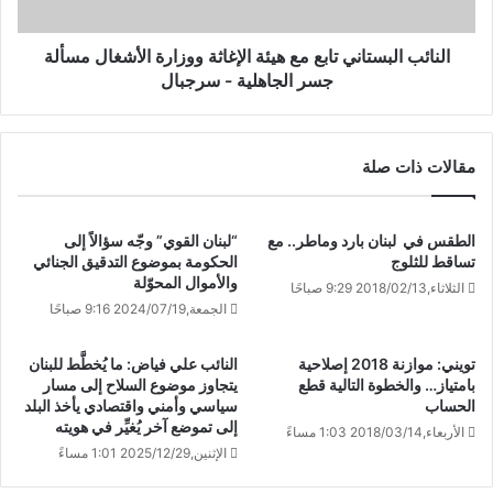
النائب البستاني تابع مع هيئة الإغاثة ووزارة الأشغال مسألة
جسر الجاهلية - سرجبال
مقالات ذات صلة
الطقس في لبنان بارد وماطر.. مع
“لبنان القوي” وجّه سؤالاً إلى
تساقط للثلوج
الحكومة بموضوع التدقيق الجنائي
والأموال المحوّلة
الثلاثاء,2018/02/13 9:29 صباحًا
الجمعة,2024/07/19 9:16 صباحًا
تويني: موازنة 2018 إصلاحية
النائب علي فياض: ما يُخطَّط للبنان
بامتياز… والخطوة التالية قطع
يتجاوز موضوع السلاح إلى مسار
الحساب
سياسي وأمني واقتصادي يأخذ البلد
إلى تموضع آخر يُغيِّر في هويته
الأربعاء,2018/03/14 1:03 مساءً
الإثنين,2025/12/29 1:01 مساءً