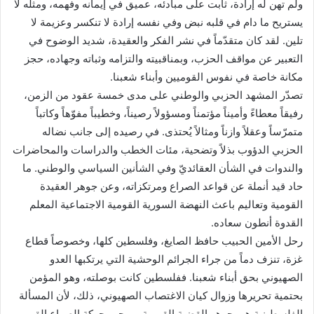
ولم تهن له إرادة، ثابت على مبادئه، عميق في إيمانه وفهمه، ومثله لا
يستريح ما دام في قلبه نبض وفي نفسه إرادة لا تنكسر وعزيمة لا
تلين. لقد كان متقدّماً في نشر الفكر والعقيدة، شديد الوضوح في
التعبير عن مواقف الحزب، وبمناقبيته والتزامه وثباته وجهاده، حجز
مكانة خاصة في نفوس القوميين وأبناء شعبنا.
تصدّر المشهد الحزبي والوطني على مدى خمسة عقود من الزمن،
رفيقاً معطاءً وأميناً مؤتمناً ومسؤولاً رصيناً، وخطيباً مفوّهاً وكاتباً
متمرّساً وعقلاً وازناً ومثالاً يُحتذى. في رصيده إلى جانب نضاله
الحزبي الدؤوب بذلاً وتضحية، مئات الخطب والدراسات والمحاضرات
والندوات في الشأن العقائديّ وفي الشأنين السياسي والوطني. ما
حاد قيد أنملة عن قواعد الصراع ومرتكزاته، وعن جوهر العقيدة
القومية وتعاليم باعث النهضة السورية القومية الاجتماعية المعلم
القدوة أنطون سعاده.
رحل الأمين الحبيب حافظ الصايغ، وفلسطين كلها، وخصوصاً قطاع
غزة، تنزف دماً من جراء الجرائم الوحشية التي يرتكبها العدو
الصهيوني بحق أبناء شعبنا. ففلسطين كانت بوصلته، وهو المؤمن
بحتمية تحريرها وزوال كيان الاغتصاب الصهيوني، ذلك، لأن المسألة
الفلسطينية هي جوهر القضية القومية، ومحور حركة الصراع القومي.