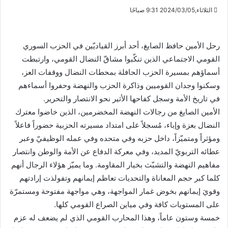
الثلاثاء,2024/03/05 9:31 صباحًا
رحل الأمين حافظ الصايغ، أحد أبرز القياديّين في الحزب السوري
القومي الاجتماعي الذين تنكّبوا مشاقّ النضال القومي، وارتبطت
أسماؤهم بمسيرة الحزب الحافلة بمحطات النضال ووقفات العز،
وسكنوا وجدان القوميين وذاكرة الحزب والنهضة وحفروا أسماءهم
في تاريخ الأمة وسجل كفاحها الأثير نحو الانتصار والتحرير.
الأمين الصايغ من رجالات النهضة المخضرمين، الذين خاضوا معترك
النضال بعزة وإباء، مُسجلاً على امتداد مسيرته الحزبية حضوراً فاعلاً
ومؤثراً ومتميّزاً، داخل حزبه وفي متحده وفي عمله الوظيفيّ وعبر
عطائه التربويّ المديد، وفي معركة الدفاع عن الأمة والوطن وانتصار
مفاهيم النهضة والتشبّث بخيار المقاومة. وما يميّز هؤلاء الرجال أنهم
كلما كبر حجم المعاناة والتحديات تعاظم إيمانهم وتفولذت إرادتهم
وقويَ إيمانهم بخوض غمار المواجهة، وهي مواجهة مفتوحة ومستمرّة
على المستويات كافة وفي مياين الصراع القومي كلها.
خمسة وستون عاماً، وهذا المحارب القومي الذي لم يضعف له عزم