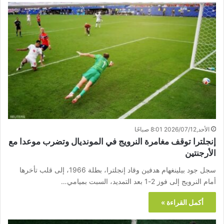
الأحد,2026/07/12 8:01 صباحًا
إنجلترا توقف مغامرة النرويج في المونديال وتضرب موعدا مع
الأرجنتين
سجل جود بيلينغهام هدفين وقاد إنجلترا، بطلة 1966، إلى قلب تأخرها
أمام النرويج إلى فوز 2-1 بعد التمديد، السبت بميامي…
أكمل القراءة »