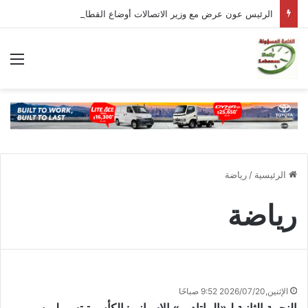
الرئيس عون عرض مع وزير الاتصالات أوضاع القطاع وشدّد على أهمية تحسين جودة الخدمات
الق
الرئيسية
/
رياضة
رياضة
الإثنين,2026/07/20 9:52 صباحًا
النجمة الثانية لـ«الماتادور» الإسباني: الكأس تبتسم لمن